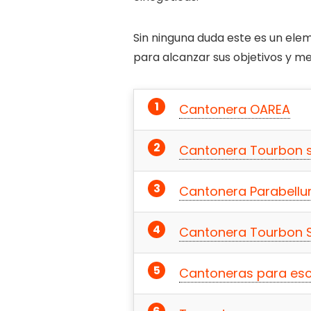
Sin ninguna duda este es un elem
para alcanzar sus objetivos y me
Cantonera OAREA
Cantonera Tourbon s
Cantonera Parabell
Cantonera Tourbon 
Cantoneras para es