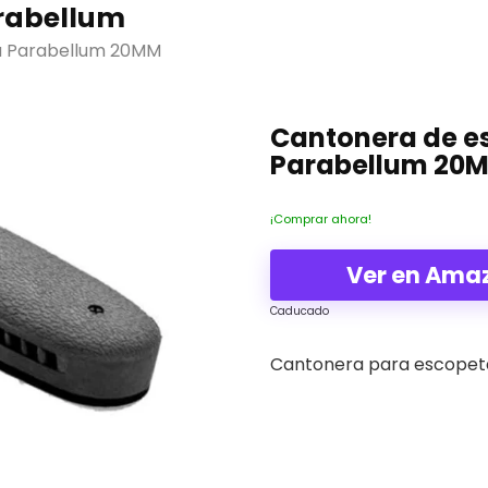
rabellum
a Parabellum 20MM
Cantonera de e
Parabellum 20
¡Comprar ahora!
Ver en Ama
Caducado
Cantonera para escopet