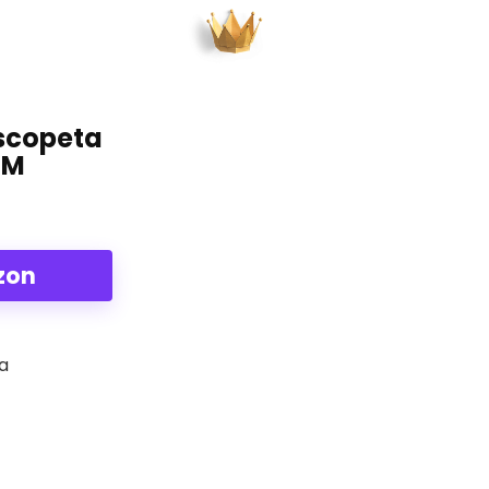
scopeta
MM
zon
a