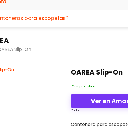
eta
ntoneras para escopetas?
EA
OAREA Slip-On
OAREA Slip-On
¡Comprar ahora!
Ver en Ama
Caducado
Cantonera para escopet