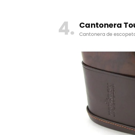
4
Cantonera To
Cantonera de escopeta