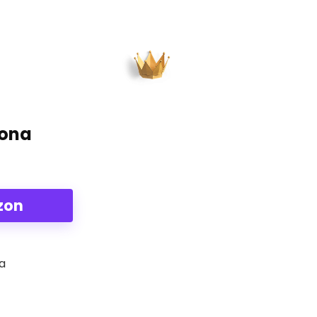
cona
zon
a