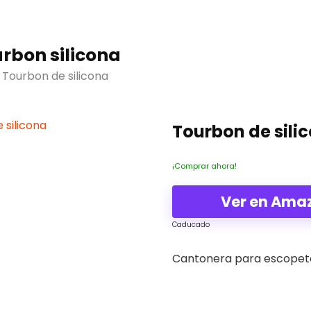
rbon silicona
Tourbon de silicona
Tourbon de sili
¡Comprar ahora!
Ver en Ama
Caducado
Cantonera para escopet