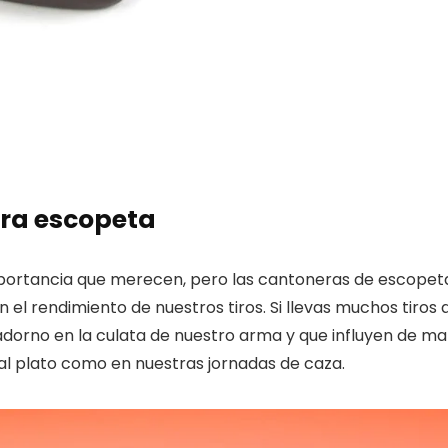
ra escopeta
mportancia que merecen, pero las cantoneras de escopet
el rendimiento de nuestros tiros. Si llevas muchos tiros a
orno en la culata de nuestro arma y que influyen de man
 al plato como en nuestras jornadas de caza.