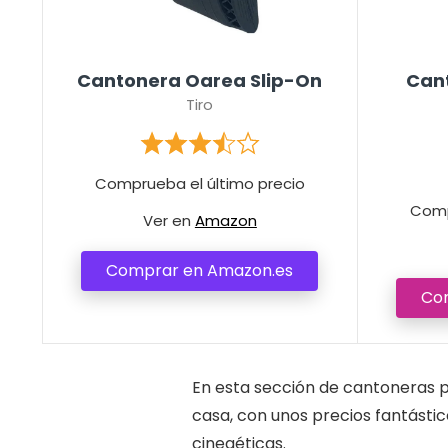
Cantonera Oarea Slip-On
Can
Tiro
Comprueba el último precio
Comp
Ver en
Amazon
Comprar en Amazon.es
Co
En esta sección de cantoneras p
casa, con unos precios fantástic
cinegéticas.