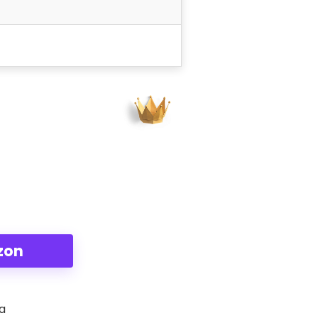
zon
a